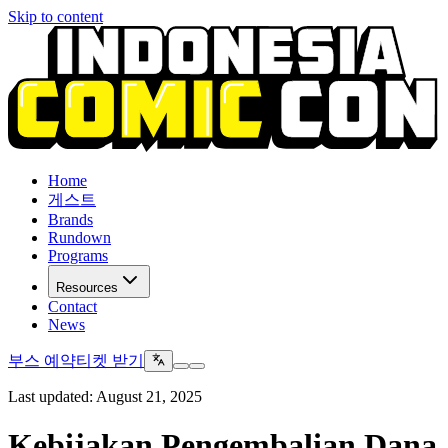
Skip to content
Home
게스트
Brands
Rundown
Programs
Resources
Contact
News
부스 예약
티켓 받기
Last updated: August 21, 2025
Kebijakan Pengembalian Dana