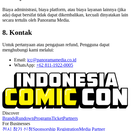
Biaya administrasi, biaya platform, atau biaya layanan lainnya (jika
ada) dapat bersifat tidak dapat dikembalikan, kecuali dinyatakan lain
secara tertulis oleh Panorama Media.
8. Kontak
Untuk pertanyaan atau pengajuan refund, Pengguna dapat
menghubungi kami melalui:
Email:
icc@panoramamedia.co.id
WhatsApp:
+62 811-1922-0005
Discover
Brands
Rundown
Programs
Ticket
Partners
For Businesses
전시 참가 신청
Sponsorship Registration
Media Partner