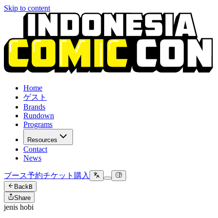
Skip to content
Home
ゲスト
Brands
Rundown
Programs
Resources
Contact
News
ブース予約
チケット購入
Back
B
Share
jenis hobi