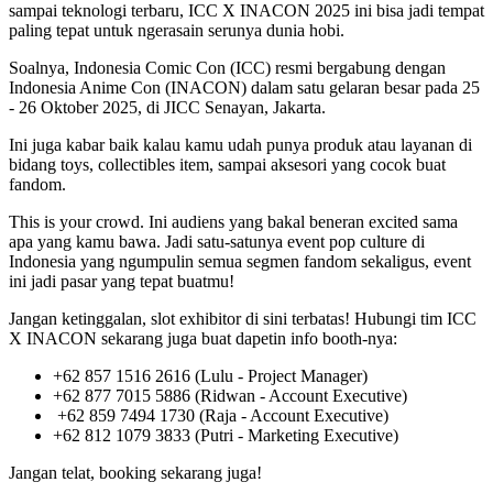
sampai teknologi terbaru, ICC X INACON 2025 ini bisa jadi tempat
paling tepat untuk ngerasain serunya dunia hobi.
Soalnya, Indonesia Comic Con (ICC) resmi bergabung dengan
Indonesia Anime Con (INACON) dalam satu gelaran besar pada 25
- 26 Oktober 2025, di JICC Senayan, Jakarta.
Ini juga kabar baik kalau kamu udah punya produk atau layanan di
bidang toys, collectibles item, sampai aksesori yang cocok buat
fandom.
This is your crowd. Ini audiens yang bakal beneran excited sama
apa yang kamu bawa. Jadi satu-satunya event pop culture di
Indonesia yang ngumpulin semua segmen fandom sekaligus, event
ini jadi pasar yang tepat buatmu!
Jangan ketinggalan, slot exhibitor di sini terbatas! Hubungi tim ICC
X INACON sekarang juga buat dapetin info booth-nya:
+62 857 1516 2616 (Lulu - Project Manager)
+62 877 7015 5886 (Ridwan - Account Executive)
+62 859 7494 1730 (Raja - Account Executive)
+62 812 1079 3833 (Putri - Marketing Executive)
Jangan telat, booking sekarang juga!