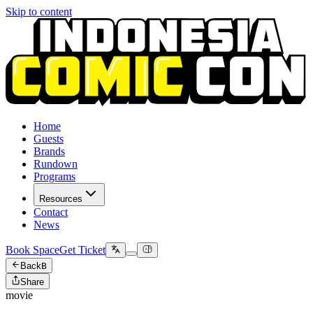
Skip to content
Home
Guests
Brands
Rundown
Programs
Resources
Contact
News
Book Space
Get Ticket
Back
B
Share
movie