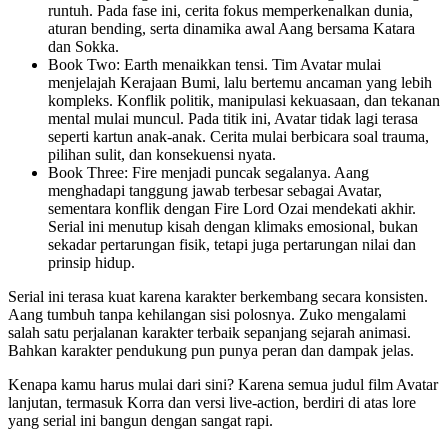
runtuh. Pada fase ini, cerita fokus memperkenalkan dunia,
aturan bending, serta dinamika awal Aang bersama Katara
dan Sokka.
Book Two: Earth menaikkan tensi. Tim Avatar mulai
menjelajah Kerajaan Bumi, lalu bertemu ancaman yang lebih
kompleks. Konflik politik, manipulasi kekuasaan, dan tekanan
mental mulai muncul. Pada titik ini, Avatar tidak lagi terasa
seperti kartun anak-anak. Cerita mulai berbicara soal trauma,
pilihan sulit, dan konsekuensi nyata.
Book Three: Fire menjadi puncak segalanya. Aang
menghadapi tanggung jawab terbesar sebagai Avatar,
sementara konflik dengan Fire Lord Ozai mendekati akhir.
Serial ini menutup kisah dengan klimaks emosional, bukan
sekadar pertarungan fisik, tetapi juga pertarungan nilai dan
prinsip hidup.
Serial ini terasa kuat karena karakter berkembang secara konsisten.
Aang tumbuh tanpa kehilangan sisi polosnya. Zuko mengalami
salah satu perjalanan karakter terbaik sepanjang sejarah animasi.
Bahkan karakter pendukung pun punya peran dan dampak jelas.
Kenapa kamu harus mulai dari sini? Karena semua judul film Avatar
lanjutan, termasuk Korra dan versi live-action, berdiri di atas lore
yang serial ini bangun dengan sangat rapi.