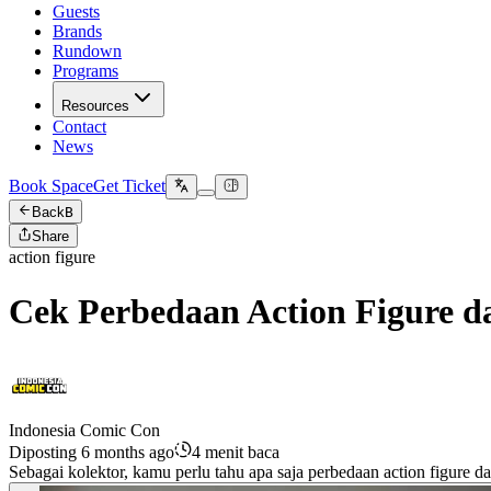
Guests
Brands
Rundown
Programs
Resources
Contact
News
Book Space
Get Ticket
Back
B
Share
action figure
Cek Perbedaan Action Figure da
Indonesia Comic Con
Diposting 6 months ago
4 menit baca
Sebagai kolektor, kamu perlu tahu apa saja perbedaan action figure da