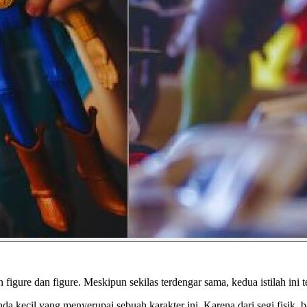
figure dan figure. Meskipun sekilas terdengar sama, kedua istilah ini
 kecil yang menyerupai sebuah karakter ini. Karena dari segi fisik, 