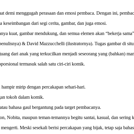
buat demi menggugah perasaan dan emosi pembaca. Dengan ini, pembaca
a keseimbangan dari segi cerita, gambar, dan juga emosi.
ritanya kuat, gambar mendukung, dan semua elemen akan “bekerja s
nulisnya) & David Mazzucchelli (ilustratornya). Tugas gambar di situ
berjuang dari anak yang terkucilkan menjadi seseorang yang (bahkan)
porsional termasuk salah satu ciri-ciri komik.
a hampir mirip dengan percakapan sehari-hari.
gan tokoh dalam komik.
g atau bahasa gaul bergantung pada target pembacanya.
 Nobita, maupun teman-temannya begitu santai, kasual, dan sering ka
gerti. Meski sesekali berisi percakapan yang bijak, tetap saja bahasa