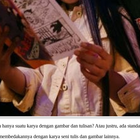
hanya suatu karya dengan gambar dan tulisan? Atau justru, ada standar
k membedakannya dengan karya seni tulis dan gambar lainnya.