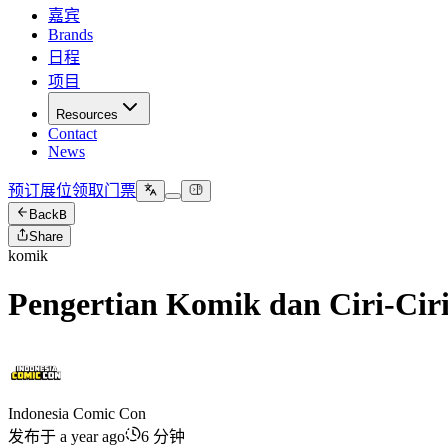
嘉宾
Brands
日程
项目
Resources
Contact
News
预订展位
领取门票
Back
B
Share
komik
Pengertian Komik dan Ciri-Cir
Indonesia Comic Con
发布于 a year ago
6 分钟