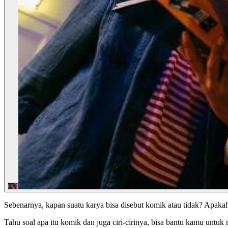
Sebenarnya, kapan suatu karya bisa disebut komik atau tidak? Apakah 
Tahu soal apa itu komik dan juga ciri-cirinya, bisa bantu kamu untu