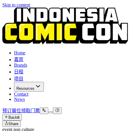
Skip to content
Home
嘉宾
Brands
日程
项目
Resources
Contact
News
预订展位
领取门票
Back
B
Share
event pop culture