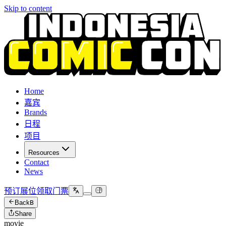
Skip to content
Home
嘉宾
Brands
日程
项目
Resources
Contact
News
预订展位
领取门票
Back
B
Share
movie