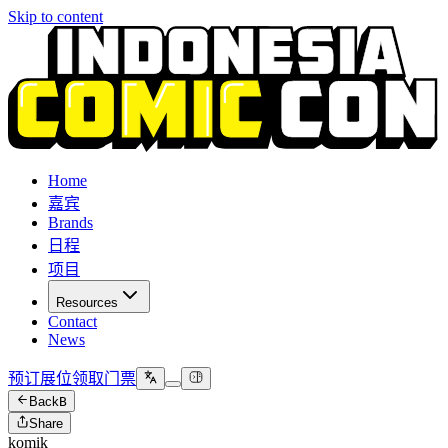
Skip to content
Home
嘉宾
Brands
日程
项目
Resources
Contact
News
预订展位
领取门票
Back
B
Share
komik