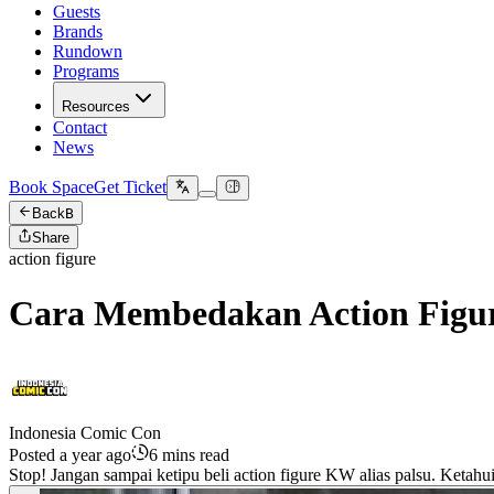
Guests
Brands
Rundown
Programs
Resources
Contact
News
Book Space
Get Ticket
Back
B
Share
action figure
Cara Membedakan Action Figur
Indonesia Comic Con
Posted a year ago
6 mins read
Stop! Jangan sampai ketipu beli action figure KW alias palsu. Ketahui