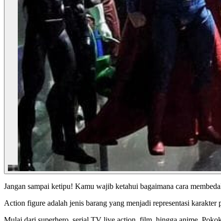
Jangan sampai ketipu! Kamu wajib ketahui bagaimana cara membedakan 
Action figure adalah jenis barang yang menjadi representasi karakter
Mulai dari superhero, serial TV live action, film, hingga anime. Poko