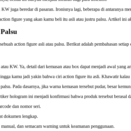
i KW juga beredar di pasaran. Ironisnya lagi, beberapa di antaranya me
ion figure yang akan kamu beli itu asli atau justru palsu. Artikel ini
 Palsu
buah action figure asli atau palsu. Berikut adalah pembahasan setiap 
 atau KW. Ya, detail dari kemasan atau box dapat menjadi awal yang
ga kamu jadi yakin bahwa ciri action figure itu asli. Khawatir kalau ha
n palsu. Pada dasarnya, jika warna kemasan tersebut pudar, besar kem
 Stiker hologram ini menjadi konfirmasi bahwa produk tersebut berasal dar
rcode dan nomor seri.
pat dokumen lengkap.
ksi, manual, dan semacam warning untuk keamanan penggunaan.