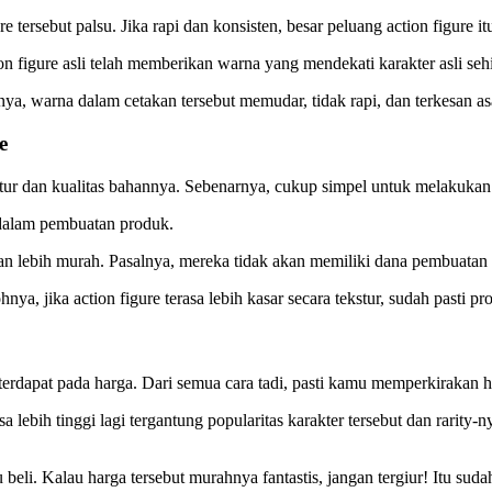
tersebut palsu. Jika rapi dan konsisten, besar peluang action figure itu 
on figure asli telah memberikan warna yang mendekati karakter asli sehi
ya, warna dalam cetakan tersebut memudar, tidak rapi, dan terkesan as
e
tur dan kualitas bahannya. Sebenarnya, cukup simpel untuk melakukan
 dalam pembuatan produk.
 lebih murah. Pasalnya, mereka tidak akan memiliki dana pembuatan s
nya, jika action figure terasa lebih kasar secara tekstur, sudah pasti pr
 terdapat pada harga. Dari semua cara tadi, pasti kamu memperkirakan
 lebih tinggi lagi tergantung popularitas karakter tersebut dan rarity-ny
i. Kalau harga tersebut murahnya fantastis, jangan tergiur! Itu sudah 