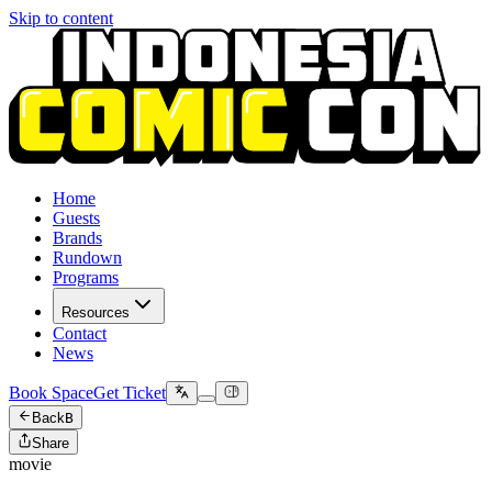
Skip to content
Home
Guests
Brands
Rundown
Programs
Resources
Contact
News
Book Space
Get Ticket
Back
B
Share
movie