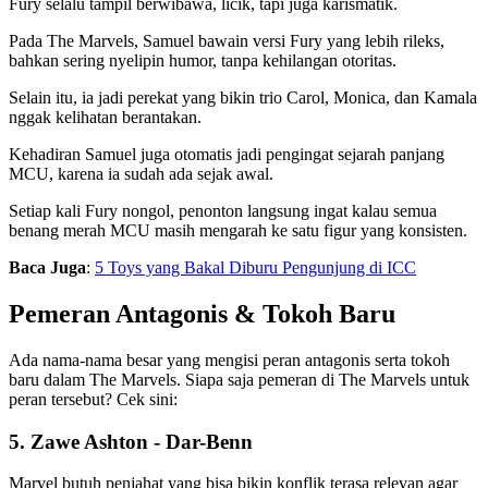
Fury selalu tampil berwibawa, licik, tapi juga karismatik.
Pada The Marvels, Samuel bawain versi Fury yang lebih rileks,
bahkan sering nyelipin humor, tanpa kehilangan otoritas.
Selain itu, ia jadi perekat yang bikin trio Carol, Monica, dan Kamala
nggak kelihatan berantakan.
Kehadiran Samuel juga otomatis jadi pengingat sejarah panjang
MCU, karena ia sudah ada sejak awal.
Setiap kali Fury nongol, penonton langsung ingat kalau semua
benang merah MCU masih mengarah ke satu figur yang konsisten.
Baca Juga
:
5 Toys yang Bakal Diburu Pengunjung di ICC
Pemeran Antagonis & Tokoh Baru
Ada nama-nama besar yang mengisi peran antagonis serta tokoh
baru dalam The Marvels. Siapa saja pemeran di The Marvels
untuk
peran tersebut? Cek sini:
5. Zawe Ashton - Dar-Benn
Marvel butuh penjahat yang bisa bikin konflik terasa relevan agar