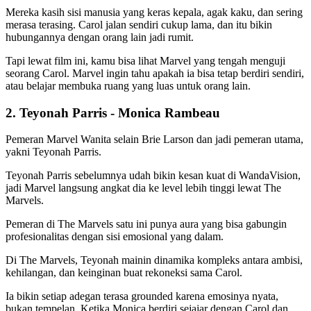
Mereka kasih sisi manusia yang keras kepala, agak kaku, dan sering
merasa terasing. Carol jalan sendiri cukup lama, dan itu bikin
hubungannya dengan orang lain jadi rumit.
Tapi lewat film ini, kamu bisa lihat Marvel yang tengah menguji
seorang Carol. Marvel ingin tahu apakah ia bisa tetap berdiri sendiri,
atau belajar membuka ruang yang luas untuk orang lain.
2. Teyonah Parris - Monica Rambeau
Pemeran Marvel Wanita selain Brie Larson dan jadi pemeran utama,
yakni Teyonah Parris.
Teyonah Parris sebelumnya udah bikin kesan kuat di WandaVision,
jadi Marvel langsung angkat dia ke level lebih tinggi lewat The
Marvels.
Pemeran di The Marvels
satu ini punya aura yang bisa gabungin
profesionalitas dengan sisi emosional yang dalam.
Di The Marvels, Teyonah mainin dinamika kompleks antara ambisi,
kehilangan, dan keinginan buat rekoneksi sama Carol.
Ia bikin setiap adegan terasa grounded karena emosinya nyata,
bukan tempelan. Ketika Monica berdiri sejajar dengan Carol dan